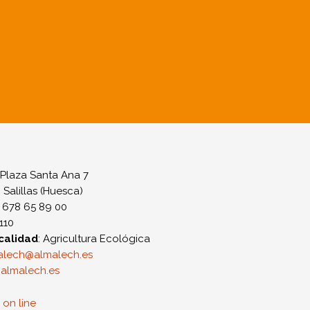
: Plaza Santa Ana 7
: Salillas (Huesca)
 678 65 89 00
2110
calidad
: Agricultura Ecológica
alech@almalech.es
almalech.es
 on line