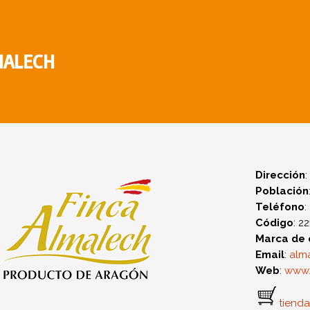
MALECH
Dirección
Población
Teléfono
:
Código
: 2
Marca de 
Email
:
alm
Web
:
www.
tienda