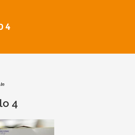
O 4
In
lo 4