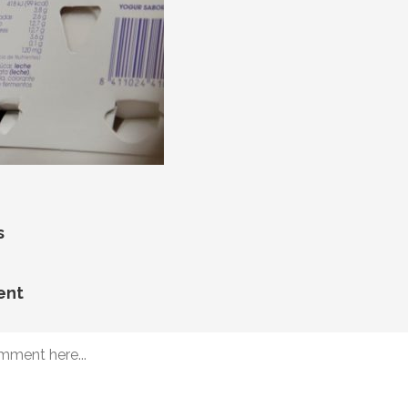
s
ent