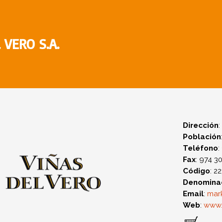
 VERO S.A.
Dirección
:
Población
Teléfono
:
Fax
: 974 3
Código
: 2
Denominac
Email
:
mar
Web
:
www.