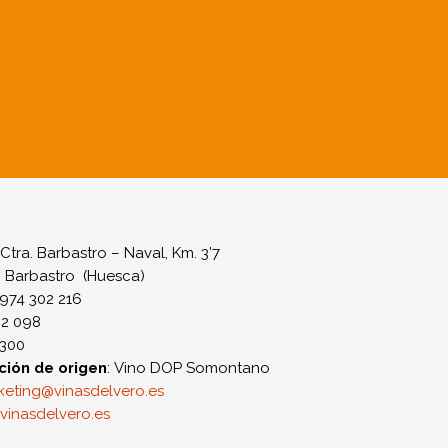
 Ctra. Barbastro – Naval, Km. 3’7
: Barbastro (Huesca)
 974 302 216
02 098
2300
ión de origen
: Vino DOP Somontano
keting@vinasdelvero.es
vinasdelvero.es