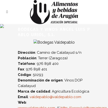
BODEGAS Y VINOS ANGEL LUIS P
ABLO URIOL, S.L.
Dirección
: Camino de Calatayud s/n
Población
: Terrer (Zaragoza)
Teléfono
: 976 898 400
Fax
: 976 898 401
Código
: 50293
Denominación de origen
: Vinos DOP
Calatayud
Marca de calidad
: Agricultura Ecológica
Email
:
valdepablo@valdepablo.com
Web
: