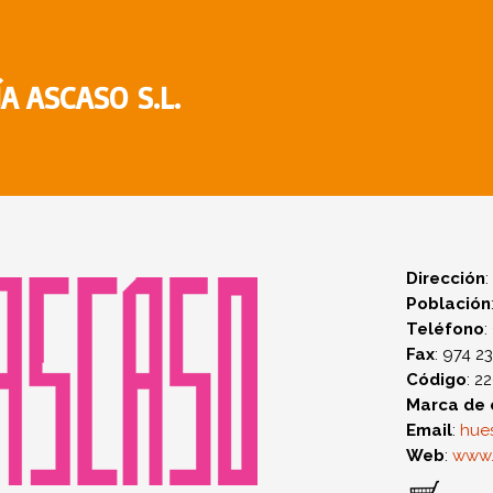
A ASCASO S.L.
Dirección
Población
Teléfono
:
Fax
: 974 2
Código
: 2
Marca de 
Email
:
hue
Web
:
www.