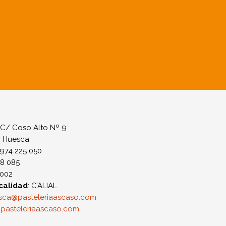
: C/ Coso Alto Nº 9
: Huesca
 974 225 050
38 085
2002
calidad
: C’ALIAL
sca@pasteleriaascaso.com
pasteleriaascaso.com