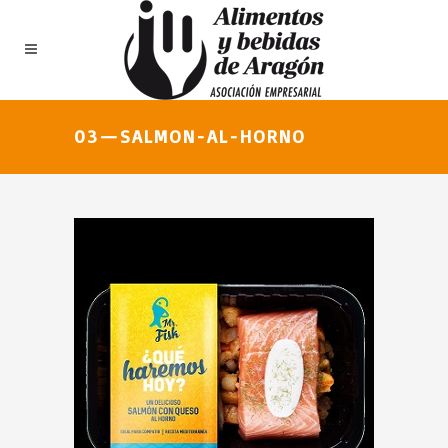
03—SALMON-AL-HORNO