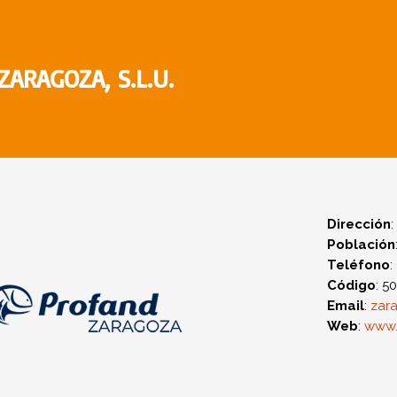
ARAGOZA, S.L.U.
Dirección
:
Población
Teléfono
:
Código
: 5
Email
:
zar
Web
:
www.