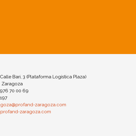
 Calle Bari, 3 (Plataforma Logística Plaza)
: Zaragoza
 976 70 00 69
0197
agoza@profand-zaragoza.com
profand-zaragoza.com