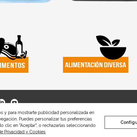
cos y para mostrarte publicidad personalizada en
avegación. Puedes personalizar tus preferencias
Configu
© Copyright Alimentos Made in Ara
do clic en "Aceptar", o rechazarlas seleccionando
 de Privacidad y Cookies
.
Aviso Legal
Política de Privacidad y Cookies
Configurar