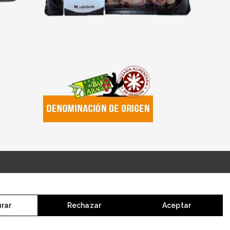
rar
Rechazar
Aceptar
gón y AIAA